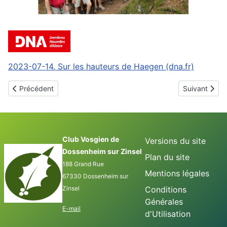
2023-07-14. Sur les hauteurs de Haegen (dna.fr)
Article précédent : 2023 07 30 Lac de la Maix
Article suiva
Précédent
Suivant
Club Vosgien de
Versions du site
Dossenheim sur Zinsel
Plan du site
188 Grand Rue
Mentions légales
67330 Dossenheim sur
Zinsel
Conditions
Générales
E-mail
d'Utilisation